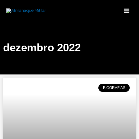
Ir
para
o
conteúdo
dezembro 2022
BIOGRAFIAS