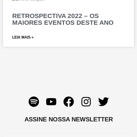
RETROSPECTIVA 2022 – OS
MAIORES EVENTOS DESTE ANO
LEIA MAIS »
S
Y
F
I
T
p
o
a
n
w
o
u
c
s
i
ASSINE NOSSA NEWSLETTER
t
t
e
t
t
Email