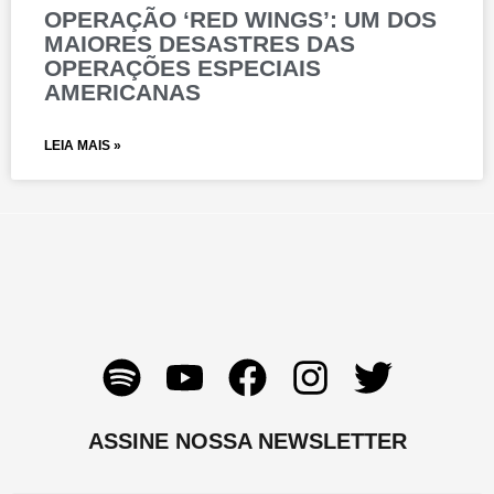
OPERAÇÃO ‘RED WINGS’: UM DOS
MAIORES DESASTRES DAS
OPERAÇÕES ESPECIAIS
AMERICANAS
LEIA MAIS »
S
Y
F
I
T
p
o
a
n
w
o
u
c
s
i
ASSINE NOSSA NEWSLETTER
t
t
e
t
t