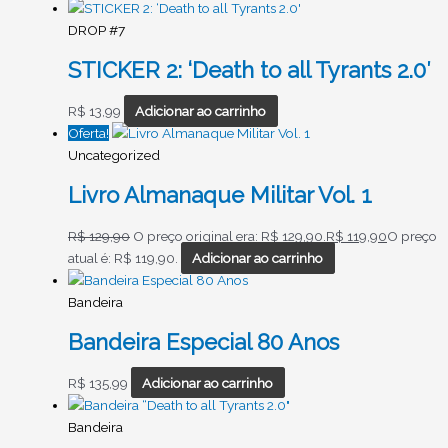
DROP #7
STICKER 2: ‘Death to all Tyrants 2.0′
R$
13,99
Adicionar ao carrinho
Oferta!
Uncategorized
Livro Almanaque Militar Vol. 1
R$
129,90
O preço original era: R$ 129,90.
R$
119,90
O preço
atual é: R$ 119,90.
Adicionar ao carrinho
Bandeira
Bandeira Especial 80 Anos
R$
135,99
Adicionar ao carrinho
Bandeira