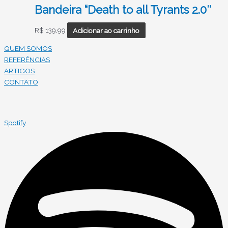
Bandeira “Death to all Tyrants 2.0″
R$
139,99
Adicionar ao carrinho
QUEM SOMOS
REFERÊNCIAS
ARTIGOS
CONTATO
Spotify