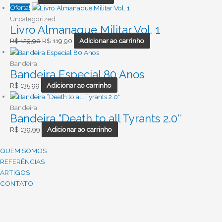
Oferta!
Uncategorized
Livro Almanaque Militar Vol. 1
R$
129,90
R$
119,90
Adicionar ao carrinho
Bandeira
Bandeira Especial 80 Anos
R$
135,99
Adicionar ao carrinho
Bandeira
Bandeira “Death to all Tyrants 2.0″
R$
139,99
Adicionar ao carrinho
QUEM SOMOS
REFERÊNCIAS
ARTIGOS
CONTATO