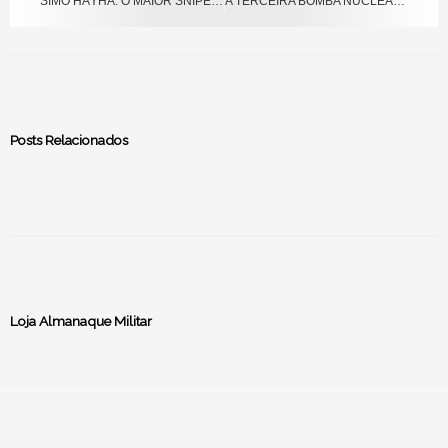
SIMO HÄYHÄ: O MAIOR SNIPER DE TODOS OS TEMPOS
A TERCEIRA BOMBA NUCLEAR QUASE LANÇADA SOBRE O JAPÃO
Posts Relacionados
Loja Almanaque Militar