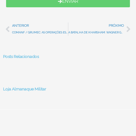
ENVIAR
Prev
Ne
ANTERIOR
PRÓXIMO
COMANF / GRUMEC: AS OPERAÇÕES ESPECIAIS DA MARINHA DO BRASIL
A BATALHA DE KHARSHAM: WAGNER GROUP E O ATAQUE À BASE DAS OPERAÇÕES ESPECIAIS DOS ESTADOS UNIDOS
Posts Relacionados
Loja Almanaque Militar