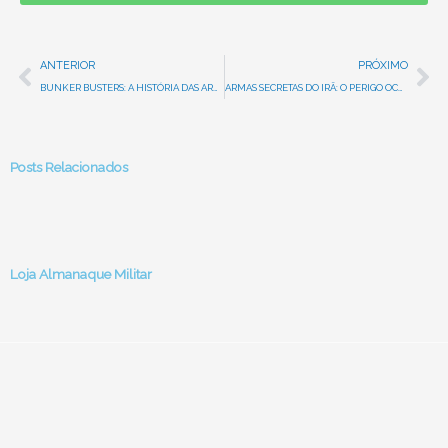
Prev
Ne
ANTERIOR
PRÓXIMO
BUNKER BUSTERS: A HISTÓRIA DAS ARMAS DESTRUIDORA DE BUNKERS
ARMAS SECRETAS DO IRÃ: O PERIGO OCULTO DAS BOMBAS SUJAS
Posts Relacionados
Loja Almanaque Militar