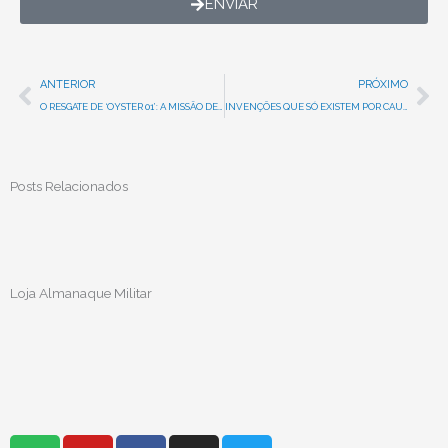
ENVIAR
Prev
Ne
ANTERIOR
PRÓXIMO
O RESGATE DE ‘OYSTER 01’: A MISSÃO DE RESGATE MAIS ÉPICA DA GUERRA DO VIETNÃ
INVENÇÕES QUE SÓ EXISTEM POR CAUSA DA SEGUNDA GUERRA MUNDIAL!
Posts Relacionados
Loja Almanaque Militar
S
Y
F
I
T