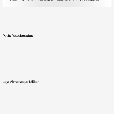
O INDESTRUTÍVEL SIR ADRIAN CARTON DE WIART: O DURO DE MATAR DA VIDA REAL
MAX WOLFF FILHO: O MAIOR HERÓI DO BRASIL NA SEGUNDA GUERRA MUNDIAL
Posts Relacionados
Loja Almanaque Militar