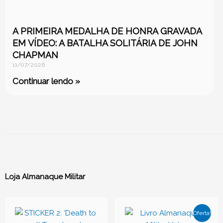
A PRIMEIRA MEDALHA DE HONRA GRAVADA
EM VÍDEO: A BATALHA SOLITÁRIA DE JOHN
CHAPMAN
11/07/2026
Continuar lendo »
Loja Almanaque Militar
O
O
preço
preço
Oferta!
atual
original