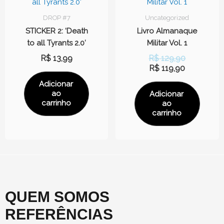
é:
era:
R$ 119,90.
R$ 129,90.
DROP #7
Uncategorized
STICKER 2: ‘Death
Livro Almanaque
to all Tyrants 2.0′
Militar Vol. 1
R$
13,99
R$
129,90
R$
119,90
Adicionar
ao
Adicionar
carrinho
ao
carrinho
QUEM SOMOS
REFERÊNCIAS