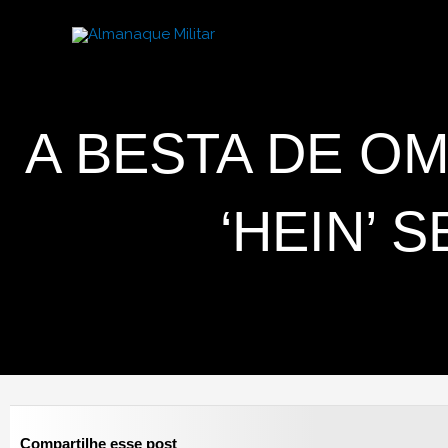
Ir
para
o
conteúdo
A BESTA DE OM
‘HEIN’ 
Compartilhe esse post