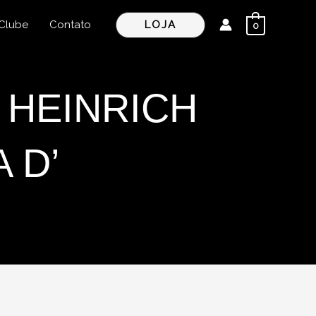
LOJA
Clube
Contato
0
 HEINRICH
 D’