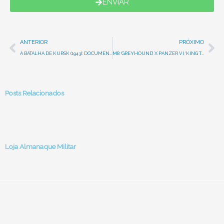
ENVIAR
Prev
Ne
ANTERIOR
PRÓXIMO
A BATALHA DE KURSK (1943): DOCUMENTÁRIO COMPLETO
M8 ‘GREYHOUND’ X PANZER VI ‘KING TIGER’: MITO OU VERDADE?
Posts Relacionados
Loja Almanaque Militar