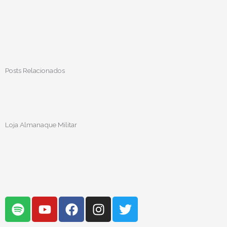
Posts Relacionados
Loja Almanaque Militar
S
Y
F
I
T
p
o
a
n
w