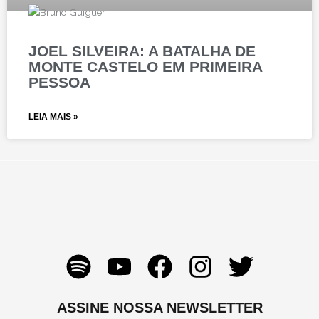
JOEL SILVEIRA: A BATALHA DE
MONTE CASTELO EM PRIMEIRA
PESSOA
LEIA MAIS »
S
Y
F
I
T
p
o
a
n
w
o
u
c
s
i
ASSINE NOSSA NEWSLETTER