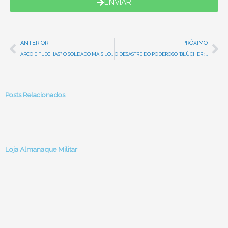
ENVIAR
Prev
Ne
ANTERIOR
PRÓXIMO
ARCO E FLECHAS? O SOLDADO MAIS LOUCO DA SEGUNDA GUERRA MUNDIAL
O DESASTRE DO PODEROSO ‘BLÜCHER’: COMO CANHÕES DE 1892 DERROTARAM A MARINHA NAZISTA NA NORUEGA
Posts Relacionados
Loja Almanaque Militar