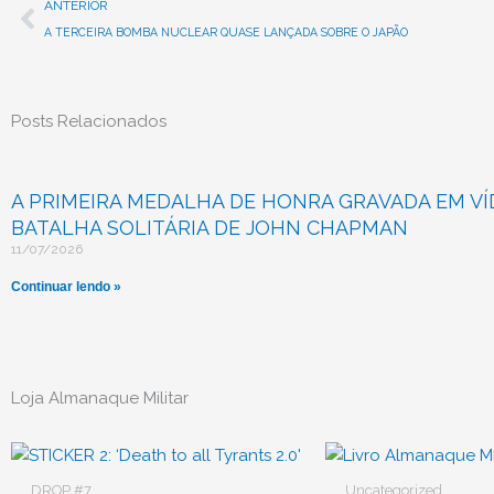
Prev
ANTERIOR
A TERCEIRA BOMBA NUCLEAR QUASE LANÇADA SOBRE O JAPÃO
Posts Relacionados
A PRIMEIRA MEDALHA DE HONRA GRAVADA EM VÍD
BATALHA SOLITÁRIA DE JOHN CHAPMAN
11/07/2026
Continuar lendo »
Loja Almanaque Militar
O
preço
original
DROP #7
Uncategorized