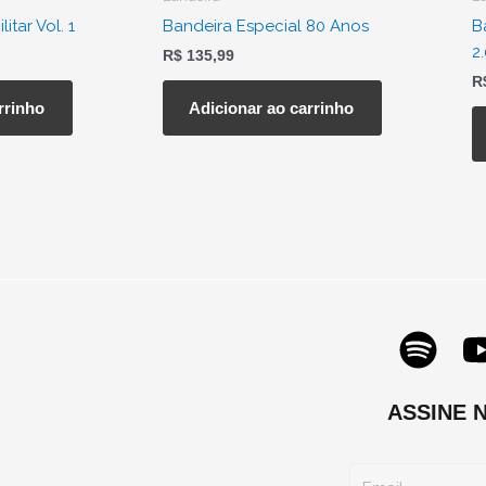
é:
itar Vol. 1
Bandeira Especial 80 Anos
B
.
R$ 119,90.
2.
R$
135,99
R
rrinho
Adicionar ao carrinho
S
p
o
ASSINE 
t
Email