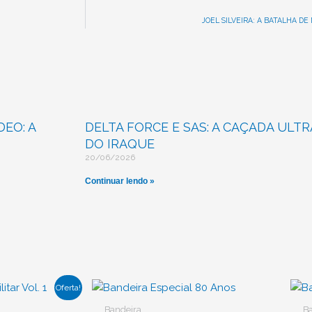
JOEL SILVEIRA: A BATALHA D
EO: A
DELTA FORCE E SAS: A CAÇADA ULT
DO IRAQUE
20/06/2026
Continuar lendo »
O
Oferta!
preço
atual
Bandeira
B