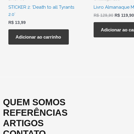
era:
STICKER 2: ‘Death to all Tyrants
Livro Almanaque Mil
R$ 129,90
2.0′
R$
129,90
R$
119,90
R$
13,99
Adicionar ao ca
Adicionar ao carrinho
QUEM SOMOS
REFERÊNCIAS
ARTIGOS
CONTATO