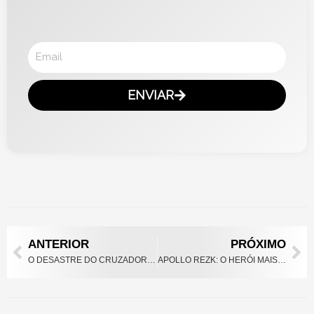
Email
ENVIAR
Prev
Ne
ANTERIOR
PRÓXIMO
O DESASTRE DO CRUZADOR BAHIA: A MAIOR PERDA DA MARINHA DO BRASIL NA SEGUNDA GUERRA MUNDIAL
APOLLO REZK: O HERÓI MAIS CONDECORADO (E ESQUECIDO!) DO BRASIL NA SEGUNDA GUERRA MUNDIAL