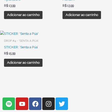
R$
13,99
R$
13,99
Adicionar ao carrinho
Adicionar ao carrinho
DROP #4 - 'SENTA A PÚA'
STICKER: ‘Senta a Púa’
R$
15,99
Adicionar ao carrinho
S
Y
F
I
T
p
o
a
n
w