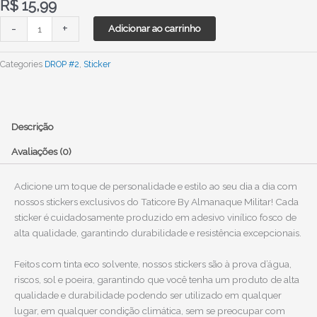
R$
15,99
STICKER:
-
+
Adicionar ao carrinho
Geronimo
quantidade
Categories
DROP #2
,
Sticker
Descrição
Avaliações (0)
Adicione um toque de personalidade e estilo ao seu dia a dia com
nossos stickers exclusivos do Taticore By Almanaque Militar! Cada
sticker é cuidadosamente produzido em adesivo vinílico fosco de
alta qualidade, garantindo durabilidade e resistência excepcionais.
Feitos com tinta eco solvente, nossos stickers são à prova d’água,
riscos, sol e poeira, garantindo que você tenha um produto de alta
qualidade e durabilidade podendo ser utilizado em qualquer
lugar, em qualquer condição climática, sem se preocupar com