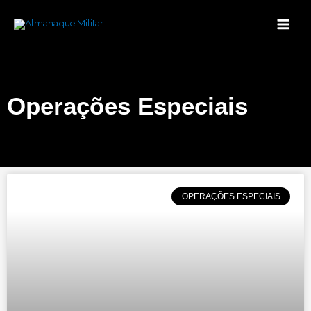
Ir
para
o
conteúdo
Operações Especiais
Page
Page
OPERAÇÕES ESPECIAIS